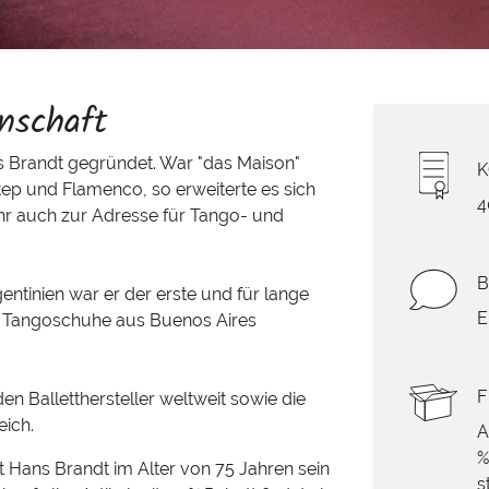
nschaft
 Brandt gegründet. War "das Maison"
tep und Flamenco, so erweiterte es sich
4
r auch zur Adresse für Tango- und
ntinien war er der erste und für lange
E
che Tangoschuhe aus Buenos Aires
F
en Balletthersteller weltweit sowie die
ich.
A
%
ßt Hans Brandt im Alter von 75 Jahren sein
s