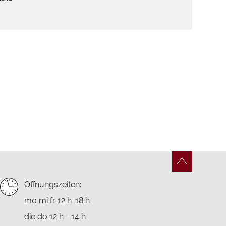
Öffnungszeiten:
mo mi fr 12 h-18 h
die do 12 h - 14 h