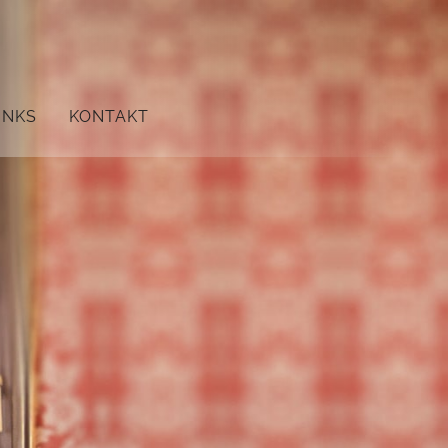
INKS
KONTAKT