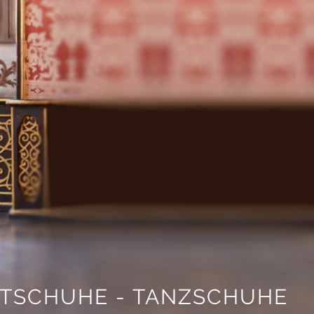
TTSCHUHE - TANZSCHUHE